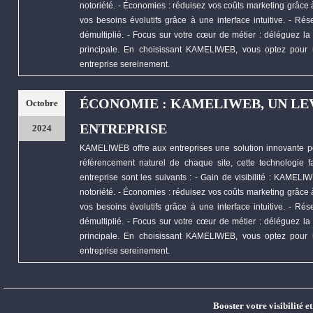
notoriété. -
Économies
: réduisez vos coûts marketing grâce à 
vos besoins évolutifs grâce à une interface intuitive. - R
démultiplié. - Focus sur votre cœur de métier : déléguez la 
principale. En choisissant
KAMELIWEB
, vous optez pour 
entreprise sereinement.
ÉCONOMIE : KAMELIWEB, UN LE
Octobre
ENTREPRISE
2024
KAMELIWEB
offre aux entreprises une solution innovante p
référencement naturel de chaque site, cette technologie fa
entreprise sont les suivants : - Gain de visibilité :
KAMELIW
notoriété. -
Économies
: réduisez vos coûts marketing grâce à 
vos besoins évolutifs grâce à une interface intuitive. - R
démultiplié. - Focus sur votre cœur de métier : déléguez la 
principale. En choisissant
KAMELIWEB
, vous optez pour 
entreprise sereinement.
Booster votre visibilité e