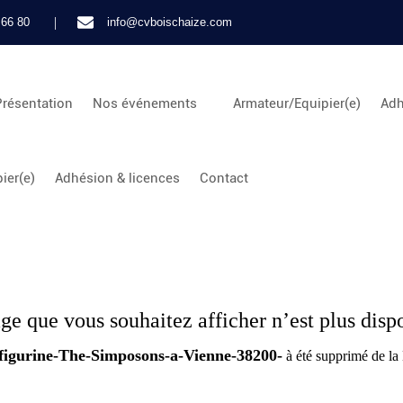
|
 66 80
info@cvboischaize.com
Présentation
Nos événements
Armateur/Equipier(e)
Adh
ier(e)
Adhésion & licences
Contact
ge que vous souhaitez afficher n’est plus disp
figurine-The-Simposons-a-Vienne-38200-
à été supprimé de l