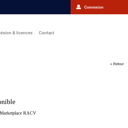
Connexion
ésion & licences
Contact
« Retour
onible
a Marketplace RACV