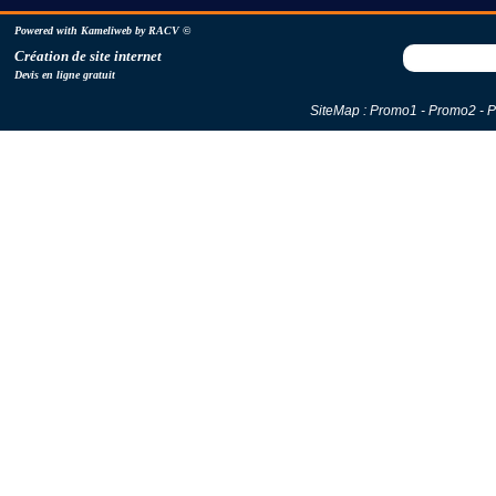
Powered with Kameliweb by RACV
©
C
réation de site internet
Devis en ligne gratuit
SiteMap :
Promo1
-
Promo2
-
P