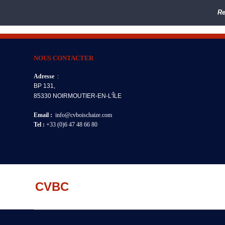
Re
NOUS CONTACTER
Adresse
:
BP 131,
85330 NOIRMOUTIER-EN-L'ÎLE
Email :
info@cvboischaize.com
Tel :
+33 (0)6 47 48 66 80
CVBC