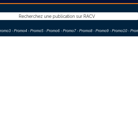
romo
3 -
Promo
4 -
Promo
5 -
Promo
6 -
Promo7
-
Promo8
-
Promo9
-
Promo1
0 -
Pro