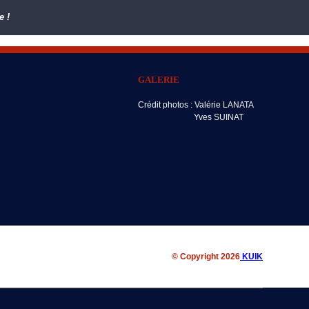
e !
GALERIE
Crédit photos : Valérie LANATA
Yves SUINAT
© Copyright 2026
KUIK