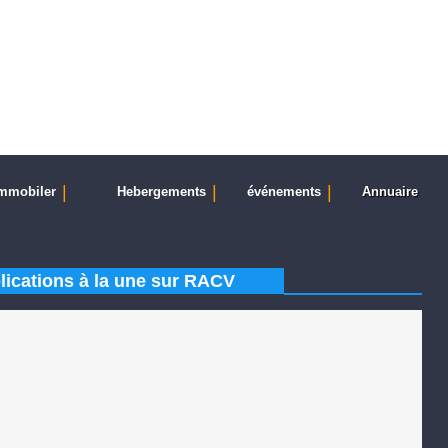
|
|
|
mmobiler
Hebergements
événements
Annuaire
lications à la une sur RACV