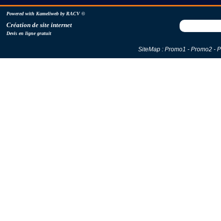
Powered with Kameliweb by RACV
©
C
réation de site internet
Devis en ligne gratuit
SiteMap :
Promo1
-
Promo2
-
P