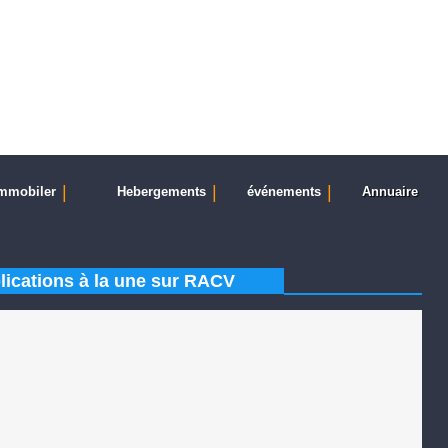
|
|
|
mmobiler
Hebergements
événements
Annuaire
lications à la une sur RACV