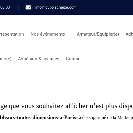
|
 66 80
info@cvboischaize.com
Présentation
Nos événements
Armateur/Equipier(e)
Adh
ier(e)
Adhésion & licences
Contact
ge que vous souhaitez afficher n’est plus disp
bleaux-toutes-dimensions-a-Paris-
à été supprimé de la Marke