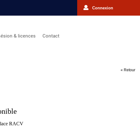
Connexion
ésion & licences
Contact
« Retour
onible
tplace RACV