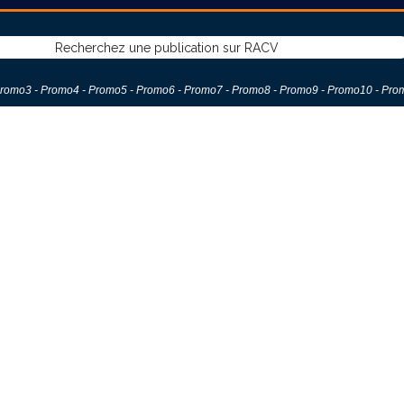
romo
3 -
Promo
4 -
Promo
5 -
Promo
6 -
Promo7
-
Promo8
-
Promo9
-
Promo1
0 -
Pro