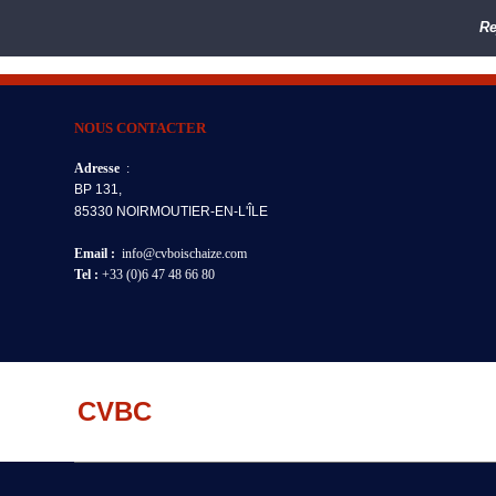
Re
NOUS CONTACTER
Adresse
:
BP 131,
85330 NOIRMOUTIER-EN-L'ÎLE
Email :
info@cvboischaize.com
Tel :
+33 (0)6 47 48 66 80
CVBC