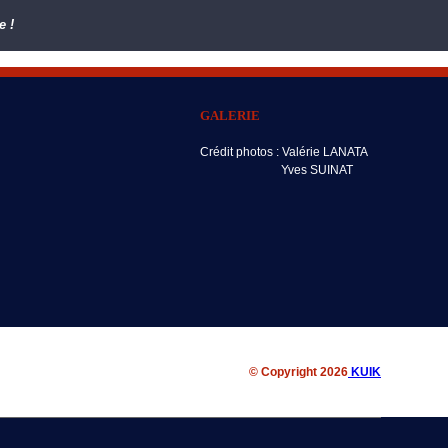
e !
GALERIE
Crédit photos : Valérie LANATA
Yves SUINAT
© Copyright 2026
KUIK