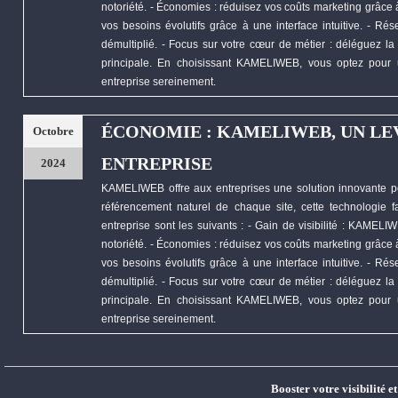
notoriété. -
Économies
: réduisez vos coûts marketing grâce à 
vos besoins évolutifs grâce à une interface intuitive. - R
démultiplié. - Focus sur votre cœur de métier : déléguez la 
principale. En choisissant
KAMELIWEB
, vous optez pour 
entreprise sereinement.
ÉCONOMIE : KAMELIWEB, UN LE
Octobre
ENTREPRISE
2024
KAMELIWEB
offre aux entreprises une solution innovante p
référencement naturel de chaque site, cette technologie fa
entreprise sont les suivants : - Gain de visibilité :
KAMELIW
notoriété. -
Économies
: réduisez vos coûts marketing grâce à 
vos besoins évolutifs grâce à une interface intuitive. - R
démultiplié. - Focus sur votre cœur de métier : déléguez la 
principale. En choisissant
KAMELIWEB
, vous optez pour 
entreprise sereinement.
Booster votre visibilité e