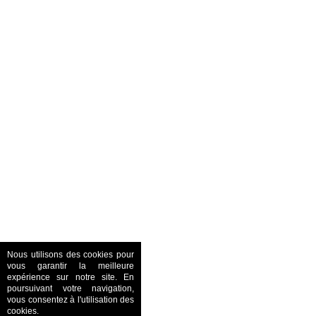
Nous utilisons des cookies pour
vous garantir la meilleure
expérience sur notre site. En
poursuivant votre navigation,
vous consentez à l'utilisation des
cookies.