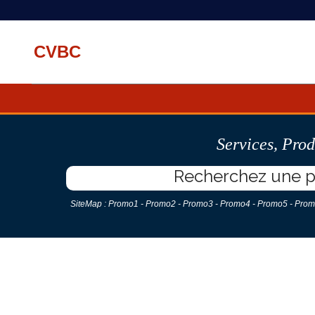
CVBC
Services
,
Prod
SiteMap :
Promo1
-
Promo2
-
Promo3
-
Promo4
-
Promo5
-
Prom