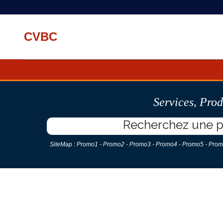
CVBC
Services
,
Prod
SiteMap :
Promo1
-
Promo2
-
Promo3
-
Promo4
-
Promo5
-
Prom