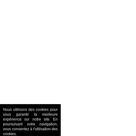
Nous utilisons des cookies pour
vous garantir la meilleure
expérience sur notre site. En
poursuivant votre navigation,
vous consentez à l'utilisation des
cookies.