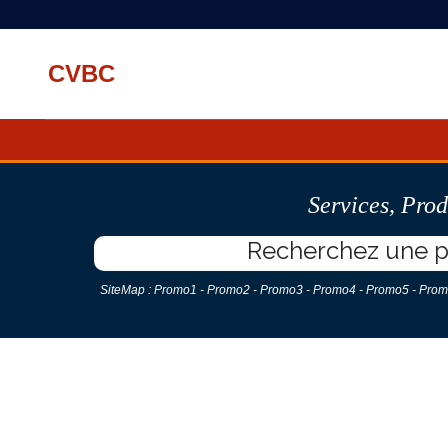
CVBC
Services
,
Prod
SiteMap :
Promo1
-
Promo2
-
Promo3
-
Promo4
-
Promo5
-
Prom