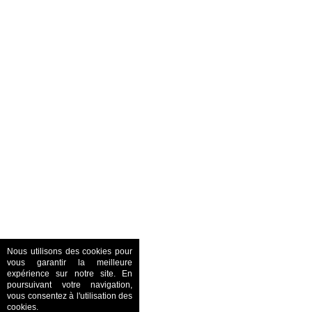
Nous utilisons des cookies pour
vous garantir la meilleure
expérience sur notre site. En
poursuivant votre navigation,
vous consentez à l'utilisation des
cookies.