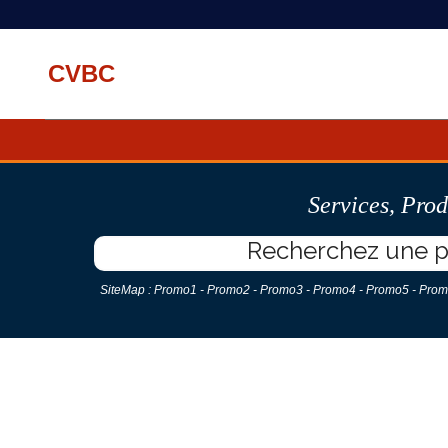
CVBC
Services
,
Prod
SiteMap :
Promo1
-
Promo2
-
Promo3
-
Promo4
-
Promo5
-
Prom