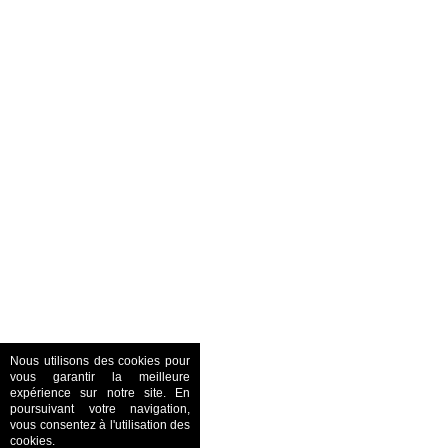
Nous utilisons des cookies pour
vous garantir la meilleure
expérience sur notre site. En
poursuivant votre navigation,
vous consentez à l'utilisation des
cookies.